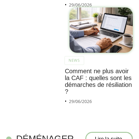
29/06/2026
NEWS
Devis
Comment ne plus avoir
de
la CAF : quelles sont les
démén
démarches de résiliation
ageme
?
nt à
29/06/2026
Reims
:
trouve
z un
DÉMÉNAGER
Lire la suite