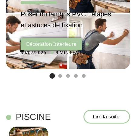
Poser du lambris PVC : étapes
et astuces de fixation
Décoration Interieure
30/07/2026
9 MIN READ
PISCINE
Lire la suite