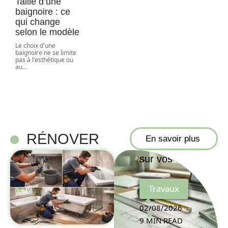
Taille d’une
baignoire : ce
qui change
selon le modèle
Le choix d'une
baignoire ne se limite
Découvrez
pas à l'esthétique ou
au
…
comment
calculer le
mètre
linéaire en
m2 et
RÉNOVER
En savoir plus
économiser
sur vos coûts
Travaux
02/08/2026
9 MIN READ