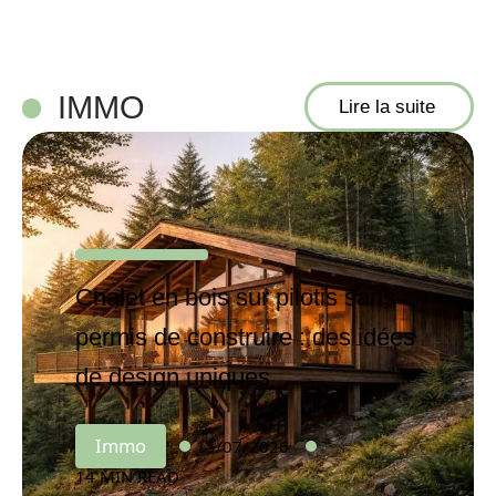
IMMO
Lire la suite
Chalet en bois sur pilotis sans
permis de construire : des idées
de design uniques
Immo
15/07/2026
14 MIN READ