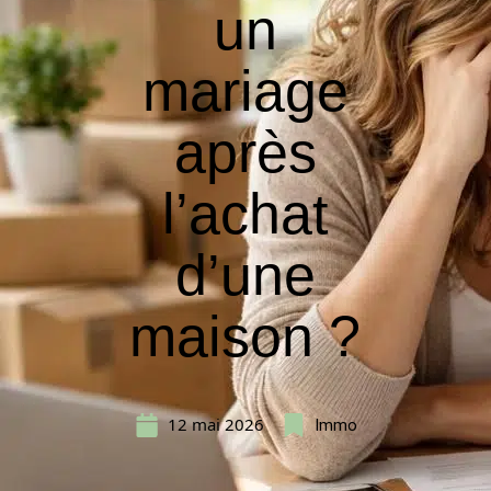
un
mariage
après
l’achat
d’une
maison ?
12 mai 2026
Immo