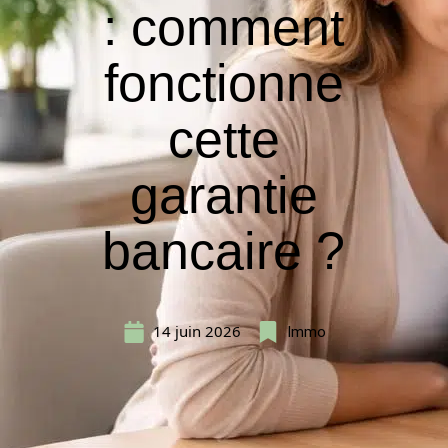
: comment
fonctionne
cette
garantie
bancaire ?
14 juin 2026
Immo