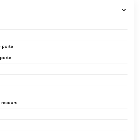
e porte
 porte
r recours