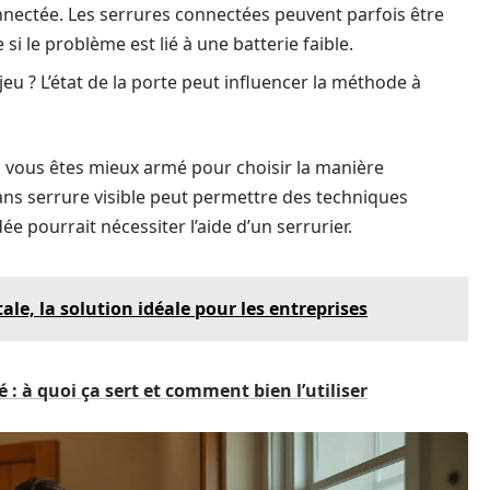
nnectée. Les serrures connectées peuvent parfois être
si le problème est lié à une batterie faible.
jeu ? L’état de la porte peut influencer la méthode à
, vous êtes mieux armé pour choisir la manière
sans serrure visible peut permettre des techniques
e pourrait nécessiter l’aide d’un serrurier.
ale, la solution idéale pour les entreprises
: à quoi ça sert et comment bien l’utiliser