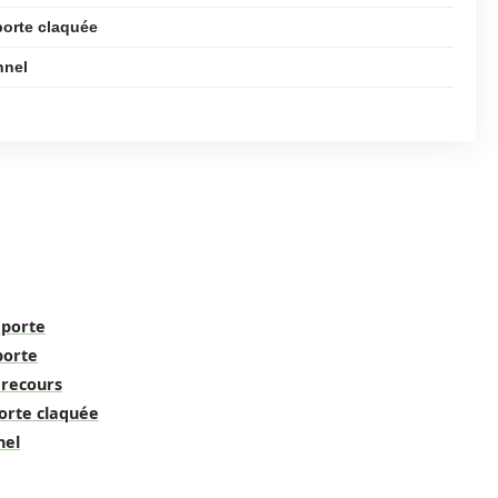
porte claquée
nnel
 porte
porte
 recours
porte claquée
nel