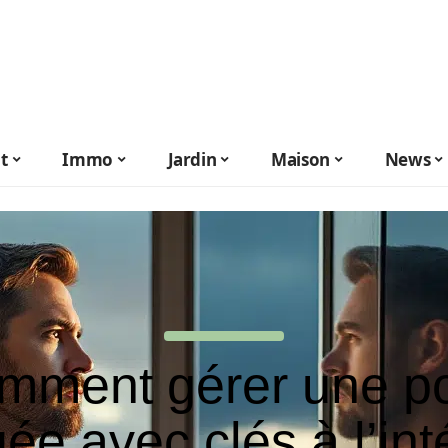
t
Immo
Jardin
Maison
News
mment gérer une po
ée avec clés à l’int