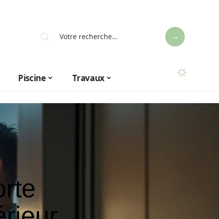
Piscine
Travaux
rte
érieur