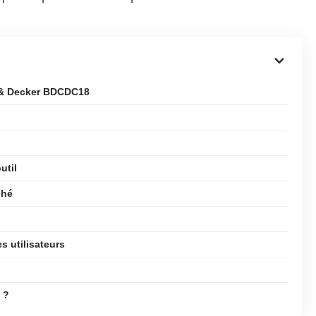
k & Decker BDCDC18
util
ché
s utilisateurs
 ?