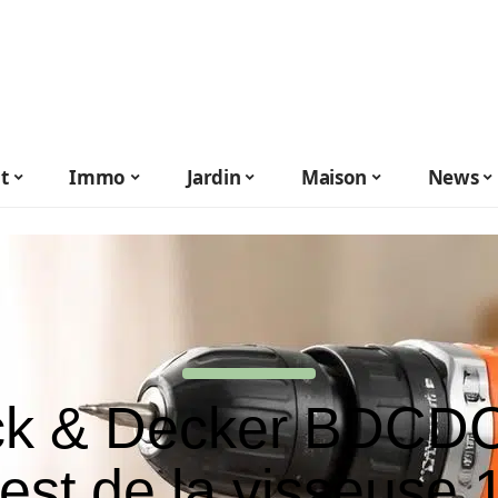
t
Immo
Jardin
Maison
News
ck & Decker BDCDC
test de la visseuse