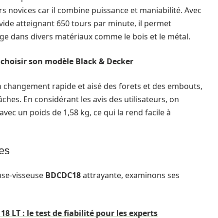
rs novices car il combine puissance et maniabilité. Avec
ide atteignant 650 tours par minute, il permet
age dans divers matériaux comme le bois et le métal.
n choisir son modèle Black & Decker
changement rapide et aisé des forets et des embouts,
 tâches. En considérant les avis des utilisateurs, on
vec un poids de 1,58 kg, ce qui la rend facile à
ées
use-visseuse
BDCDC18
attrayante, examinons ses
 LT : le test de fiabilité pour les experts