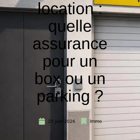
location :
quelle
assurance
pour un
box ou un
parking ?
25 juin 2026
Immo