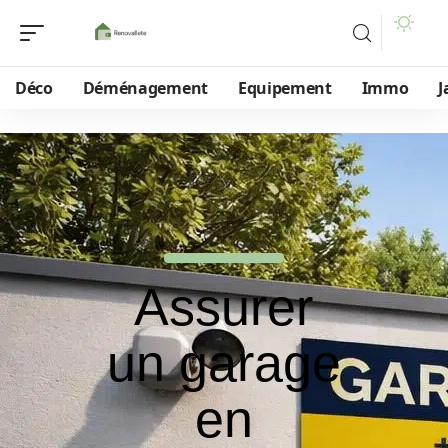
Déco
Déménagement
Equipement
Immo
J
Assurer
un garage
en