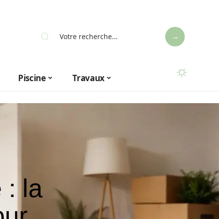
Piscine
Travaux
: la
our