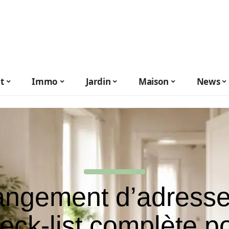
t
Immo
Jardin
Maison
News
ngement d’adresse 
eck-list complète p