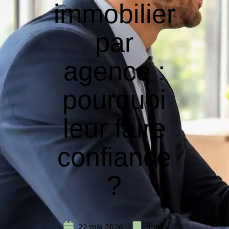
immobilier
par
agence :
pourquoi
leur faire
confiance
?
22 mai 2026
Immo