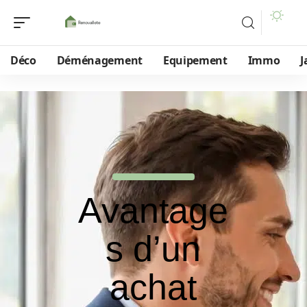
Déco
Déménagement
Equipement
Immo
J
Avantage
s d’un
achat