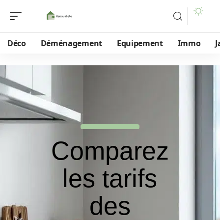
Déco
Déménagement
Equipement
Immo
J
Comparez
les tarifs
des