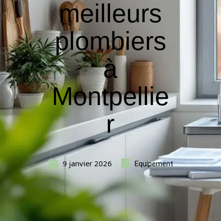
meilleurs
plombiers
à
Montpellie
r
9 janvier 2026
Equipement