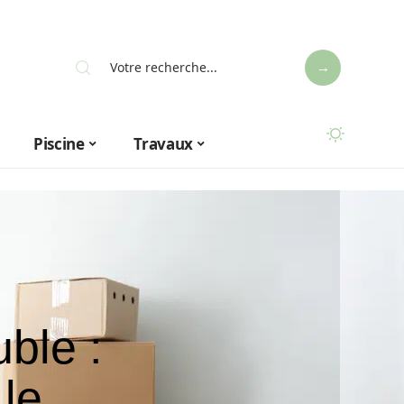
Piscine
Travaux
ble :
le