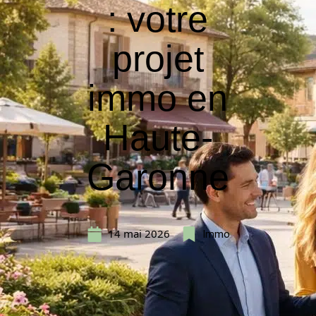
: votre
projet
immo en
Haute-
Garonne
14 mai 2026
Immo