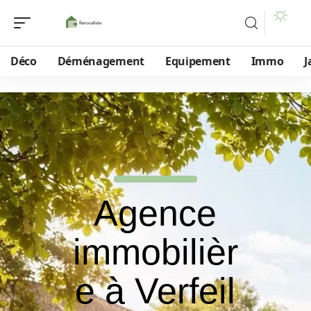
Déco
Déménagement
Equipement
Immo
J
Agence
immobilièr
e à Verfeil