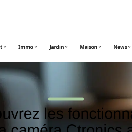
t
Immo
Jardin
Maison
News
uvrez les fonctionna
la caméra Ctronics 