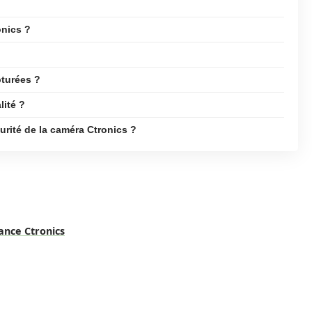
onics ?
pturées ?
lité ?
urité de la caméra Ctronics ?
lance Ctronics