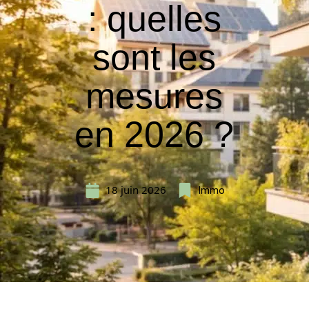
: quelles
sont les
mesures
en 2026 ?
18 juin 2026
Immo