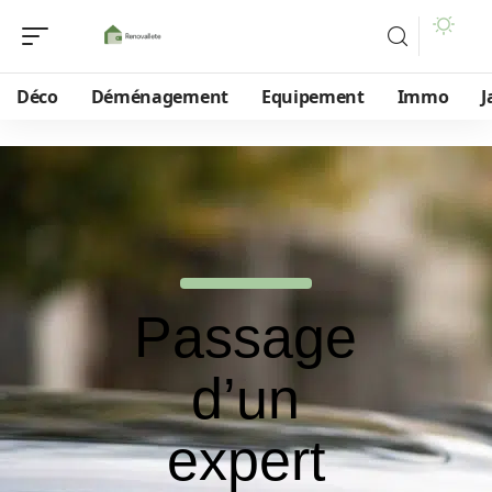
Déco
Déménagement
Equipement
Immo
J
Passage
d’un
expert