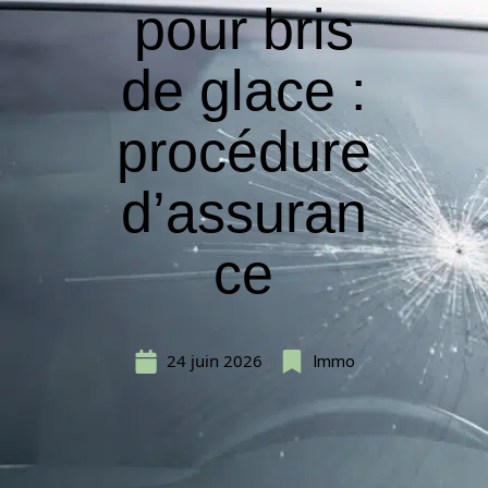
pour bris
de glace :
procédure
d’assuran
ce
24 juin 2026
Immo