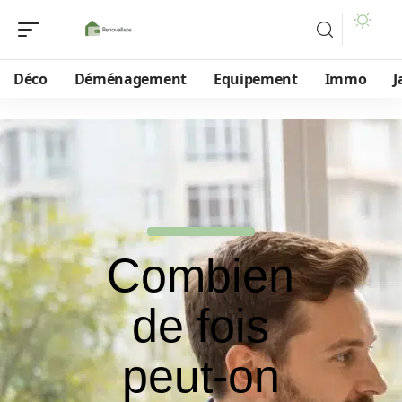
Déco
Déménagement
Equipement
Immo
J
Combien
de fois
peut-on