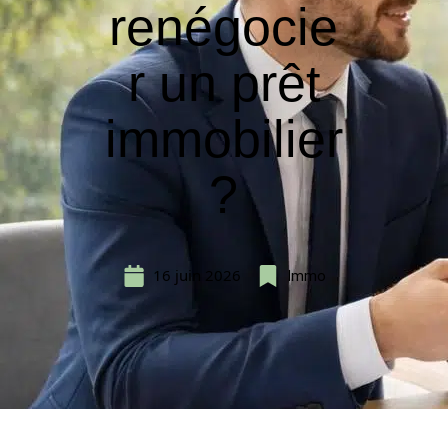
renégocie
r un prêt
immobilier
?
16 juin 2026
Immo