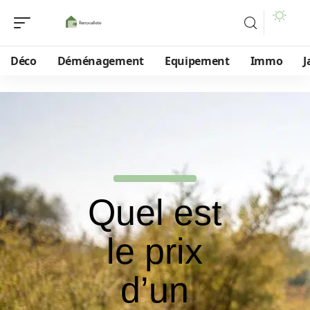
Déco
Déménagement
Equipement
Immo
J
Quel est
le prix
d’un