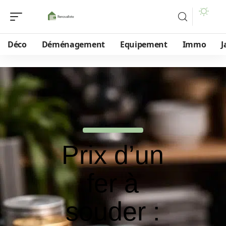
Déco
Déménagement
Equipement
Immo
J
Prix d’un
fer à
souder :