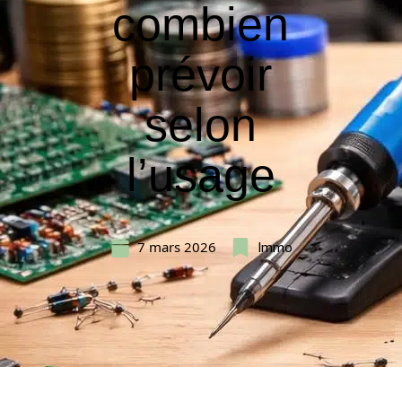
combien
prévoir
selon
l’usage
7 mars 2026
Immo